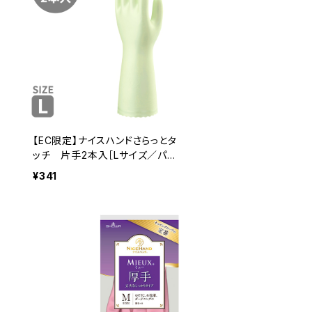
【EC限定】ナイスハンドさらっとタ
ッチ 片手2本入［Lサイズ／パー
ルグリーン］
¥341