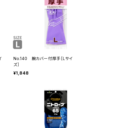
イ
No.140 腕カバー付厚手［Lサイ
ズ］
¥1,848