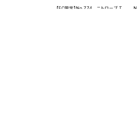
【EC限定】No.774 ニトローブ T
YPE-R 65 片手2本入［Lサイズ
¥
／ブルー］
¥2,420
No.281 テムレス
¥990
¥