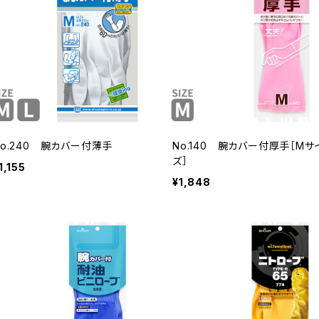
No.240 腕カバー付薄手
No.140 腕カバー付厚手［Mサ
ズ］
1,155
¥1,848