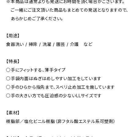
※本商品は通常よりも発送にお時間を頂く場合がございます。
ご一緒にご注文頂いた商品もまとめての発送となりますので、
あらかじめご了承ください。
【用途】
食器洗い / 掃除 / 洗濯 / 園芸 / 介護 など
【特長】
○手にフィットする、薄手タイプ
○手袋内面はぬぎはめしやすい加工をしています
○手のひらから指先まで、スベリ止め加工を施しています
○手の大きい方でも圧迫感の少ないLLサイズです
【素材】
樹脂部／塩化ビニル樹脂（非フタル酸エステル系可塑剤）