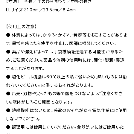
【寸法】 全長／手のひらまわり／中指の長さ
LLサイズ 31.0cm／23.5cm／8.4cm
【使用上の注意】
● 体質によっては、かゆみ・かぶれ・発疹等をおこすことがありま
す。異常を感じたら使用を中止し、医師に相談してください。
● 薬品や溶剤によっては手袋被膜を透過する可能性があるた
め、ご注意ください。薬品や溶剤の使用時には、硬化・膨潤・浸透
することがあります。
● 塩化ビニル樹脂は60℃以上の熱に弱いため、熱いものには触
れないでください。火傷するおそれがあります。
● 爪先・刃物や尖ったもの等で傷をつけないようご注意くださ
い。液体がしみこむ原因となります。
● 絶縁機能はないため、感電のおそれがある電気作業には使用
しないでください。
● 調理用には使用しないでください。食器洗いにはご使用いた