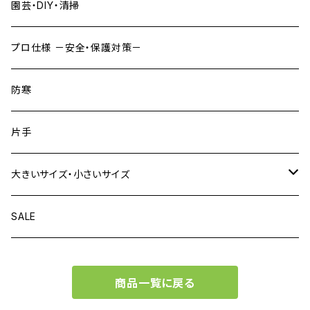
園芸・DIY・清掃
プロ仕様 －安全・保護対策－
防寒
片手
大きいサイズ・小さいサイズ
大きいサイズがある商品
SALE
小さいサイズがある商品
商品一覧に戻る