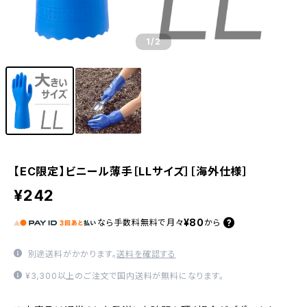
1
/2
【EC限定】ビニール薄手［LLサイズ］［海外仕様］
¥242
¥80
なら
手数料無料で
月々
から
別途送料がかかります。
送料を確認する
¥3,300以上のご注文で国内送料が無料になります。