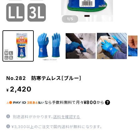
1
/5
No.282 防寒テムレス［ブルー］
2,420
¥
¥800
なら
手数料無料で
月々
から
別途送料がかかります。
送料を確認する
¥3,300以上のご注文で国内送料が無料になります。