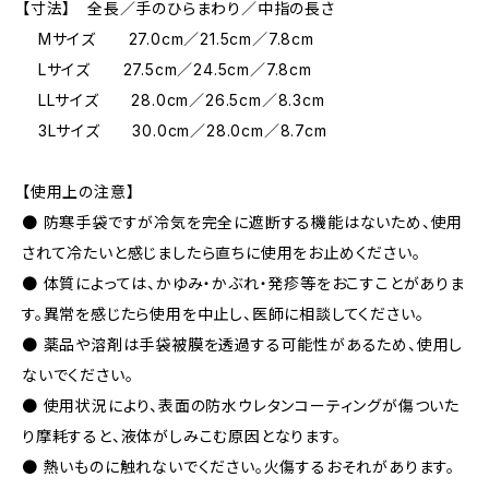
【寸法】 全長／手のひらまわり／中指の長さ
Mサイズ 27.0cm／21.5cm／7.8cm
Lサイズ 27.5cm／24.5cm／7.8cm
LLサイズ 28.0cm／26.5cm／8.3cm
3Lサイズ 30.0cm／28.0cm／8.7cm
【使用上の注意】
● 防寒手袋ですが冷気を完全に遮断する機能はないため、使用
されて冷たいと感じましたら直ちに使用をお止めください。
● 体質によっては、かゆみ・かぶれ・発疹等をおこすことがありま
す。異常を感じたら使用を中止し、医師に相談してください。
● 薬品や溶剤は手袋被膜を透過する可能性があるため、使用し
ないでください。
● 使用状況により、表面の防水ウレタンコーティングが傷ついた
り摩耗すると、液体がしみこむ原因となります。
● 熱いものに触れないでください。火傷するおそれがあります。