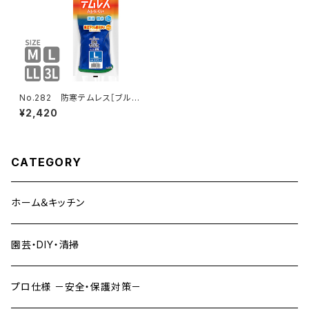
No.282 防寒テムレス［ブル
ー］
¥2,420
CATEGORY
ホーム＆キッチン
園芸・DIY・清掃
プロ仕様 －安全・保護対策－